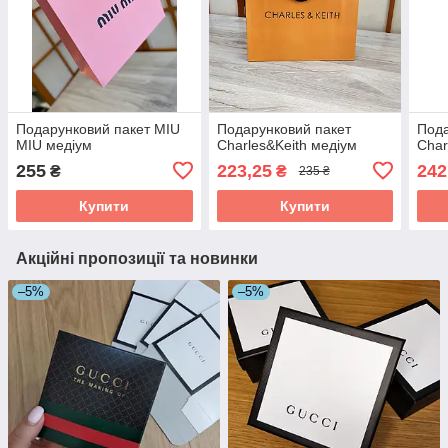
Подарунковий пакет MIU
Подарунковий пакет
Пода
MIU медіум
Charles&Keith медіум
Char
255
223,25
242
₴
₴
235 ₴
Купити
Купити
Акційні пропозиції та новинки
–5%
–5%